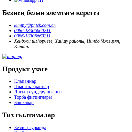
Безнең белән элемтәгә керегез
kimmy@pntek.com.cn
0086-13306660211
0086-13306660211
Хенджи шәһәрчеге, Хайшу районы, Нинбо Чжэцзян,
Китай.
Продукт үзәге
Клапаннар
Пластик краннар
Янгын сүндерү шлангы
Торба фитинглары
Башкалар
Тиз сылтамалар
Безнең турында