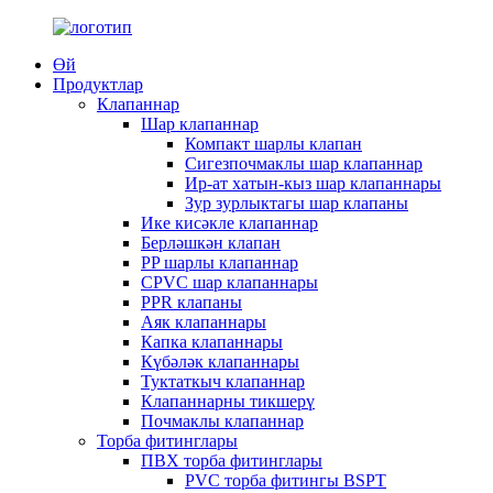
Өй
Продуктлар
Клапаннар
Шар клапаннар
Компакт шарлы клапан
Сигезпочмаклы шар клапаннар
Ир-ат хатын-кыз шар клапаннары
Зур зурлыктагы шар клапаны
Ике кисәкле клапаннар
Берләшкән клапан
PP шарлы клапаннар
CPVC шар клапаннары
PPR клапаны
Аяк клапаннары
Капка клапаннары
Күбәләк клапаннары
Туктаткыч клапаннар
Клапаннарны тикшерү
Почмаклы клапаннар
Торба фитинглары
ПВХ торба фитинглары
PVC торба фитингы BSPT