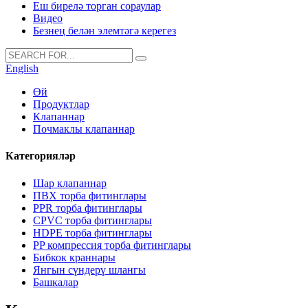
Еш бирелә торган сораулар
Видео
Безнең белән элемтәгә керегез
English
Өй
Продуктлар
Клапаннар
Почмаклы клапаннар
Категорияләр
Шар клапаннар
ПВХ торба фитинглары
PPR торба фитинглары
CPVC торба фитинглары
HDPE торба фитинглары
PP компрессия торба фитинглары
Бибкок краннары
Янгын сүндерү шлангы
Башкалар