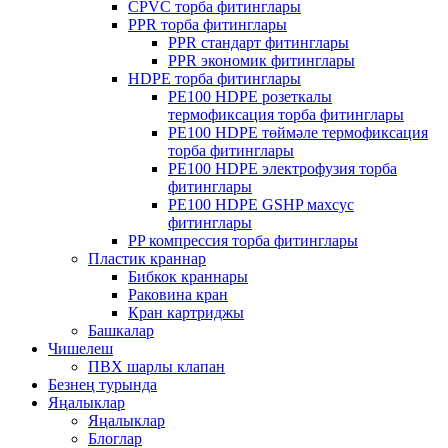
CPVC торба фитинглары
PPR торба фитинглары
PPR стандарт фитинглары
PPR экономик фитинглары
HDPE торба фитинглары
PE100 HDPE розеткалы
термофиксация торба фитинглары
PE100 HDPE төймәле термофиксация
торба фитинглары
PE100 HDPE электрофузия торба
фитинглары
PE100 HDPE GSHP махсус
фитинглары
PP компрессия торба фитинглары
Пластик краннар
Бибкок краннары
Раковина кран
Кран картриджы
Башкалар
Чишелеш
ПВХ шарлы клапан
Безнең турында
Яңалыклар
Яңалыклар
Блоглар