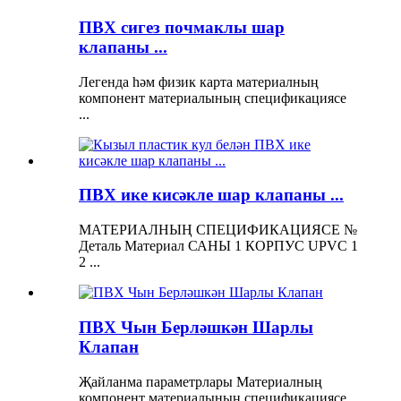
ПВХ сигез почмаклы шар
клапаны ...
Легенда һәм физик карта материалның
компонент материалының спецификациясе
...
ПВХ ике кисәкле шар клапаны ...
МАТЕРИАЛНЫҢ СПЕЦИФИКАЦИЯСЕ №
Деталь Материал САНЫ 1 КОРПУС UPVC 1
2 ...
ПВХ Чын Берләшкән Шарлы
Клапан
Җайланма параметрлары Материалның
компонент материалының спецификациясе