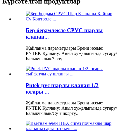
Күрсәтелгән продуктлар
Бер берәмлекле CPVC шарлы
клапан...
Җайланма параметрлары Бренд исеме:
PNTEK Куллану: Авыл хуҗалыгында сугару/
Балыкчылык/Чәчү...
Pntek pvc шарлы клапан 1/2
югары ...
Җайланма параметрлары Бренд исеме:
PNTEK Куллану: Авыл хуҗалыгында сугару/
Балыкчылык/Су эшкәртү...