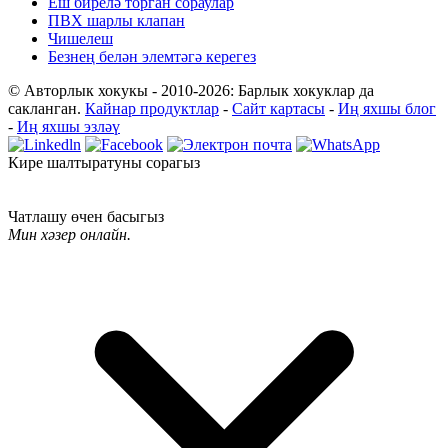
Еш бирелә торган сораулар
ПВХ шарлы клапан
Чишелеш
Безнең белән элемтәгә керегез
© Авторлык хокукы - 2010-2026: Барлык хокуклар да
сакланган.
Кайнар продуктлар
-
Сайт картасы
-
Иң яхшы блог
-
Иң яхшы эзләү
Кире шалтыратуны сорагыз
Чатлашу өчен басыгыз
Мин хәзер онлайн.