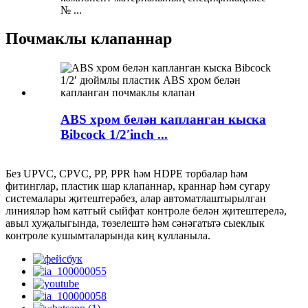
№ ...
Почмаклы клапаннар
ABS хром белән капланган кыска
Bibcock 1/2′inch ...
Без UPVC, CPVC, PP, PPR һәм HDPE торбалар һәм
фитинглар, пластик шар клапаннар, краннар һәм сугару
системалары җитештерәбез, алар автоматлаштырылган
линияләр һәм катгый сыйфат контроле белән җитештерелә,
авыл хуҗалыгында, төзелештә һәм сәнәгатьтә сыеклык
контроле кушымталарында киң кулланыла.