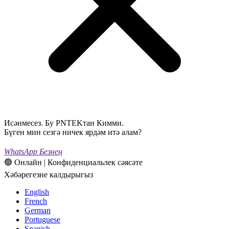
Исәнмесез. Бу PNTEKтан Кимми.
Бүген мин сезгә ничек ярдәм итә алам?
WhatsApp Безнең
🟢 Онлайн | Конфиденциальлек сәясәте
Хәбәрегезне калдырыгыз
English
French
German
Portuguese
Spanish