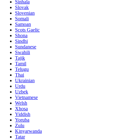
Sinhala
Slovak
Slovenian
Somali
Samoan
Scots Gaelic
Shona
Sindhi
Sundanese
Swahili
Tajik
Tamil
Telugu
Thai
Ukrainian
Urdu
Uzbek
Vietnamese
Welsh
Xhosa
Yiddish
Yoruba
Zulu
Kinyarwanda
Tatar