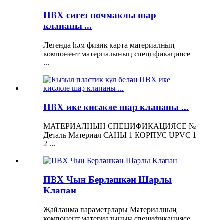
ПВХ сигез почмаклы шар
клапаны ...
Легенда һәм физик карта материалның
компонент материалының спецификациясе
...
ПВХ ике кисәкле шар клапаны ...
МАТЕРИАЛНЫҢ СПЕЦИФИКАЦИЯСЕ №
Деталь Материал САНЫ 1 КОРПУС UPVC 1
2 ...
ПВХ Чын Берләшкән Шарлы
Клапан
Җайланма параметрлары Материалның
компонент материалының спецификациясе