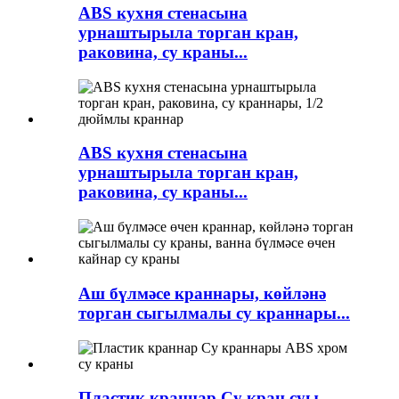
ABS кухня стенасына
урнаштырыла торган кран,
раковина, су краны...
ABS кухня стенасына
урнаштырыла торган кран,
раковина, су краны...
Аш бүлмәсе краннары, көйләнә
торган сыгылмалы су краннары...
Пластик краннар Су кран суы