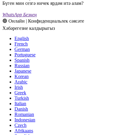
Бүген мин сезгә ничек ярдәм итә алам?
WhatsApp Безнең
🟢 Онлайн | Конфиденциальлек сәясәте
Хәбәрегезне калдырыгыз
English
French
German
Portuguese
Spanish
Russian
Japanese
Korean
Arabic
Irish
Greek
Turkish
Italian
Danish
Romanian
Indonesian
Czech
Afrikaans