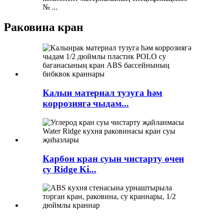
№ ...
Раковина кран
Калын материал тузуга һәм
коррозиягә чыдам...
Карбон кран суын чистарту өчен
су Ridge Ki...