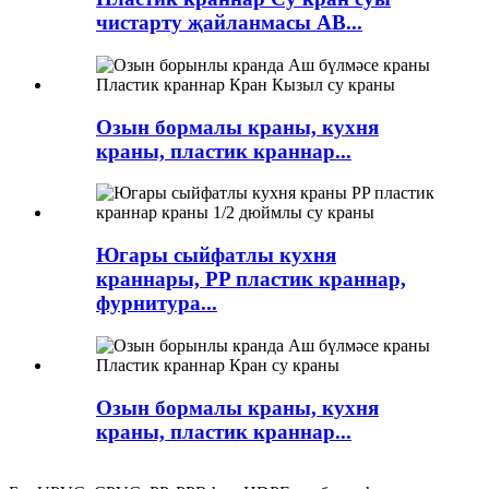
чистарту җайланмасы AB...
Озын бормалы краны, кухня
краны, пластик краннар...
Югары сыйфатлы кухня
краннары, PP пластик краннар,
фурнитура...
Озын бормалы краны, кухня
краны, пластик краннар...