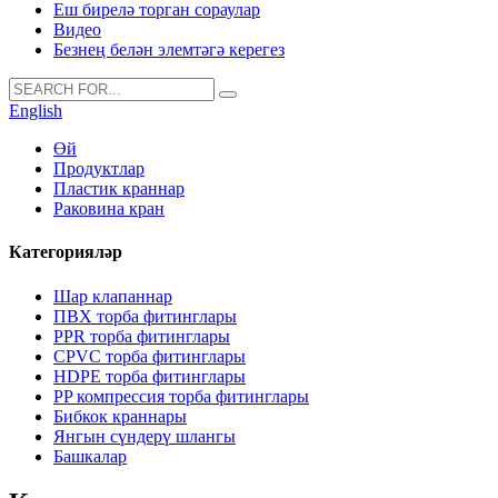
Еш бирелә торган сораулар
Видео
Безнең белән элемтәгә керегез
English
Өй
Продуктлар
Пластик краннар
Раковина кран
Категорияләр
Шар клапаннар
ПВХ торба фитинглары
PPR торба фитинглары
CPVC торба фитинглары
HDPE торба фитинглары
PP компрессия торба фитинглары
Бибкок краннары
Янгын сүндерү шлангы
Башкалар