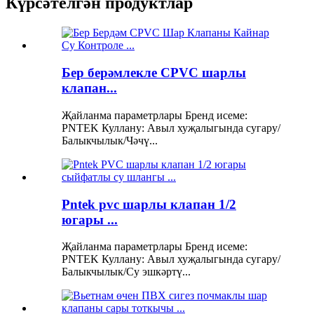
Күрсәтелгән продуктлар
Бер берәмлекле CPVC шарлы
клапан...
Җайланма параметрлары Бренд исеме:
PNTEK Куллану: Авыл хуҗалыгында сугару/
Балыкчылык/Чәчү...
Pntek pvc шарлы клапан 1/2
югары ...
Җайланма параметрлары Бренд исеме:
PNTEK Куллану: Авыл хуҗалыгында сугару/
Балыкчылык/Су эшкәртү...