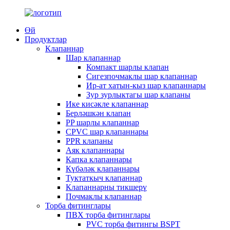
Өй
Продуктлар
Клапаннар
Шар клапаннар
Компакт шарлы клапан
Сигезпочмаклы шар клапаннар
Ир-ат хатын-кыз шар клапаннары
Зур зурлыктагы шар клапаны
Ике кисәкле клапаннар
Берләшкән клапан
PP шарлы клапаннар
CPVC шар клапаннары
PPR клапаны
Аяк клапаннары
Капка клапаннары
Күбәләк клапаннары
Туктаткыч клапаннар
Клапаннарны тикшерү
Почмаклы клапаннар
Торба фитинглары
ПВХ торба фитинглары
PVC торба фитингы BSPT