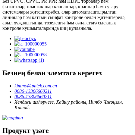
Без UPVC, CPVC, PP, PPR һәм HDPE торбалар һәм
фитинглар, пластик шар клапаннар, краннар һәм сугару
системалары җитештерәбез, алар автоматлаштырылган
линияләр һәм катгый сыйфат контроле белән җитештерелә,
авыл хуҗалыгында, төзелештә һәм сәнәгатьтә сыеклык
контроле кушымталарында киң кулланыла.
Безнең белән элемтәгә керегез
kimmy@pntek.com.cn
0086-13306660211
0086-13306660211
Хенджи шәһәрчеге, Хайшу районы, Нинбо Чжэцзян,
Китай.
Продукт үзәге