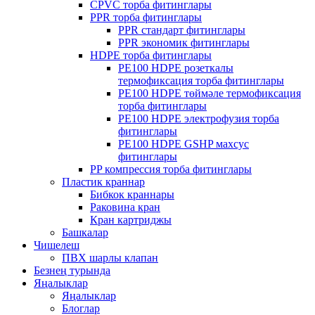
CPVC торба фитинглары
PPR торба фитинглары
PPR стандарт фитинглары
PPR экономик фитинглары
HDPE торба фитинглары
PE100 HDPE розеткалы
термофиксация торба фитинглары
PE100 HDPE төймәле термофиксация
торба фитинглары
PE100 HDPE электрофузия торба
фитинглары
PE100 HDPE GSHP махсус
фитинглары
PP компрессия торба фитинглары
Пластик краннар
Бибкок краннары
Раковина кран
Кран картриджы
Башкалар
Чишелеш
ПВХ шарлы клапан
Безнең турында
Яңалыклар
Яңалыклар
Блоглар