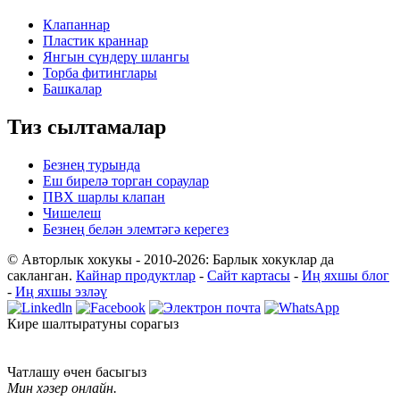
Клапаннар
Пластик краннар
Янгын сүндерү шлангы
Торба фитинглары
Башкалар
Тиз сылтамалар
Безнең турында
Еш бирелә торган сораулар
ПВХ шарлы клапан
Чишелеш
Безнең белән элемтәгә керегез
© Авторлык хокукы - 2010-2026: Барлык хокуклар да
сакланган.
Кайнар продуктлар
-
Сайт картасы
-
Иң яхшы блог
-
Иң яхшы эзләү
Кире шалтыратуны сорагыз
Чатлашу өчен басыгыз
Мин хәзер онлайн.