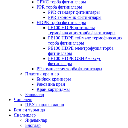
CPVC торба фитинглары
PPR торба фитинглары
PPR стандарт фитинглары
PPR экономик фитинглары
HDPE торба фитинглары
PE100 HDPE розеткалы
термофиксация торба фитинглары
PE100 HDPE төймәле термофиксация
торба фитинглары
PE100 HDPE электрофузия торба
фитинглары
PE100 HDPE GSHP махсус
фитинглары
PP компрессия торба фитинглары
Пластик краннар
Бибкок краннары
Раковина кран
Кран картриджы
Башкалар
Чишелеш
ПВХ шарлы клапан
Безнең турында
Яңалыклар
Яңалыклар
Блоглар