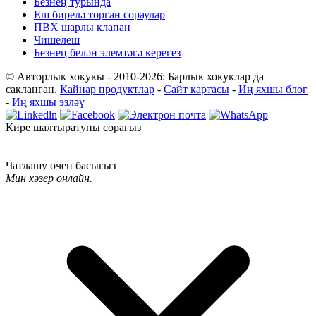
Безнең турында
Еш бирелә торган сораулар
ПВХ шарлы клапан
Чишелеш
Безнең белән элемтәгә керегез
© Авторлык хокукы - 2010-2026: Барлык хокуклар да
сакланган.
Кайнар продуктлар
-
Сайт картасы
-
Иң яхшы блог
-
Иң яхшы эзләү
Кире шалтыратуны сорагыз
Чатлашу өчен басыгыз
Мин хәзер онлайн.