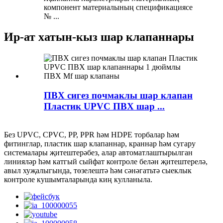
компонент материалының спецификациясе
№ ...
Ир-ат хатын-кыз шар клапаннары
ПВХ сигез почмаклы шар клапан
Пластик UPVC ПВХ шар ...
Без UPVC, CPVC, PP, PPR һәм HDPE торбалар һәм
фитинглар, пластик шар клапаннар, краннар һәм сугару
системалары җитештерәбез, алар автоматлаштырылган
линияләр һәм катгый сыйфат контроле белән җитештерелә,
авыл хуҗалыгында, төзелештә һәм сәнәгатьтә сыеклык
контроле кушымталарында киң кулланыла.