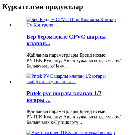
Күрсәтелгән продуктлар
Бер берәмлекле CPVC шарлы
клапан...
Җайланма параметрлары Бренд исеме:
PNTEK Куллану: Авыл хуҗалыгында сугару/
Балыкчылык/Чәчү...
Pntek pvc шарлы клапан 1/2
югары ...
Җайланма параметрлары Бренд исеме:
PNTEK Куллану: Авыл хуҗалыгында сугару/
Балыкчылык/Су эшкәртү...