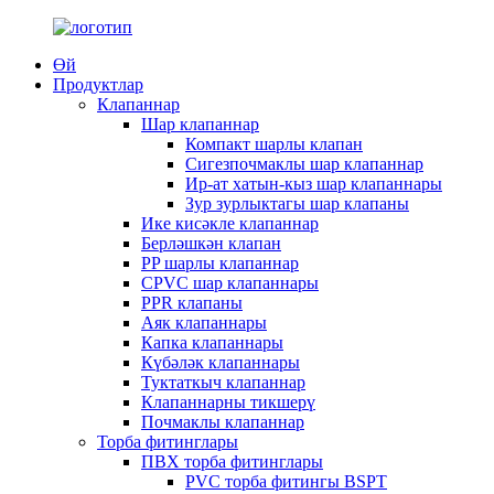
Өй
Продуктлар
Клапаннар
Шар клапаннар
Компакт шарлы клапан
Сигезпочмаклы шар клапаннар
Ир-ат хатын-кыз шар клапаннары
Зур зурлыктагы шар клапаны
Ике кисәкле клапаннар
Берләшкән клапан
PP шарлы клапаннар
CPVC шар клапаннары
PPR клапаны
Аяк клапаннары
Капка клапаннары
Күбәләк клапаннары
Туктаткыч клапаннар
Клапаннарны тикшерү
Почмаклы клапаннар
Торба фитинглары
ПВХ торба фитинглары
PVC торба фитингы BSPT