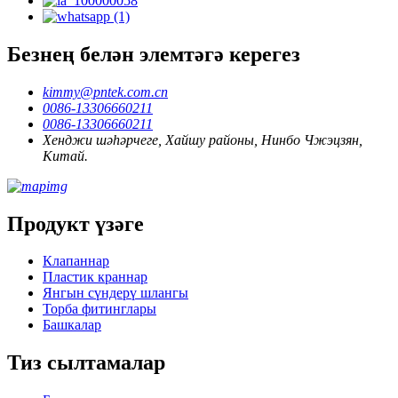
Безнең белән элемтәгә керегез
kimmy@pntek.com.cn
0086-13306660211
0086-13306660211
Хенджи шәһәрчеге, Хайшу районы, Нинбо Чжэцзян,
Китай.
Продукт үзәге
Клапаннар
Пластик краннар
Янгын сүндерү шлангы
Торба фитинглары
Башкалар
Тиз сылтамалар