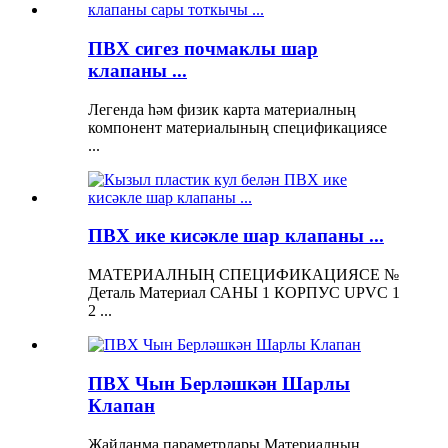
ПВХ сигез почмаклы шар
клапаны ...
Легенда һәм физик карта материалның
компонент материалының спецификациясе
...
ПВХ ике кисәкле шар клапаны ...
МАТЕРИАЛНЫҢ СПЕЦИФИКАЦИЯСЕ №
Деталь Материал САНЫ 1 КОРПУС UPVC 1
2 ...
ПВХ Чын Берләшкән Шарлы
Клапан
Җайланма параметрлары Материалның