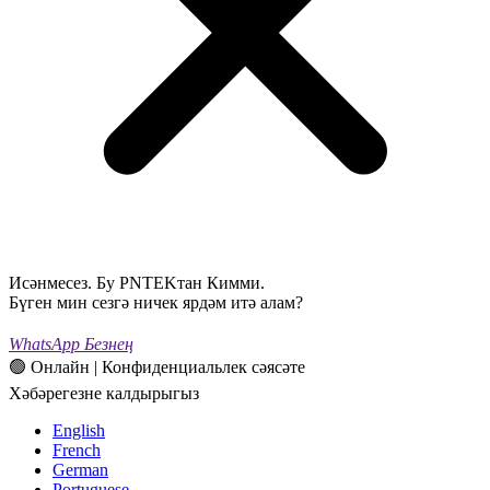
Исәнмесез. Бу PNTEKтан Кимми.
Бүген мин сезгә ничек ярдәм итә алам?
WhatsApp Безнең
🟢 Онлайн | Конфиденциальлек сәясәте
Хәбәрегезне калдырыгыз
English
French
German
Portuguese