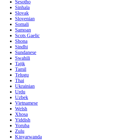
Sesotho
Sinhala
Slovak
Slovenian
Somali
Samoan
Scots Gaelic
Shona
Sindhi
Sundanese
Swahili
Tajik
Tamil
Telugu
Thai
Ukrainian
Urdu
Uzbek
Vietnamese
Welsh
Xhosa
Yiddish
Yoruba
Zulu
Kinyarwanda