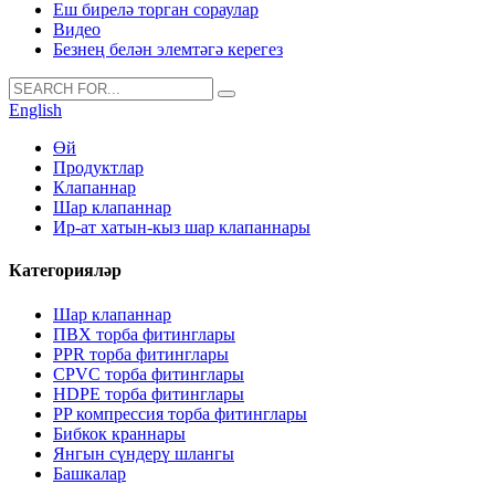
Еш бирелә торган сораулар
Видео
Безнең белән элемтәгә керегез
English
Өй
Продуктлар
Клапаннар
Шар клапаннар
Ир-ат хатын-кыз шар клапаннары
Категорияләр
Шар клапаннар
ПВХ торба фитинглары
PPR торба фитинглары
CPVC торба фитинглары
HDPE торба фитинглары
PP компрессия торба фитинглары
Бибкок краннары
Янгын сүндерү шлангы
Башкалар