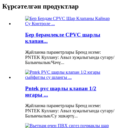
Күрсәтелгән продуктлар
Бер берәмлекле CPVC шарлы
клапан...
Җайланма параметрлары Бренд исеме:
PNTEK Куллану: Авыл хуҗалыгында сугару/
Балыкчылык/Чәчү...
Pntek pvc шарлы клапан 1/2
югары ...
Җайланма параметрлары Бренд исеме:
PNTEK Куллану: Авыл хуҗалыгында сугару/
Балыкчылык/Су эшкәртү...