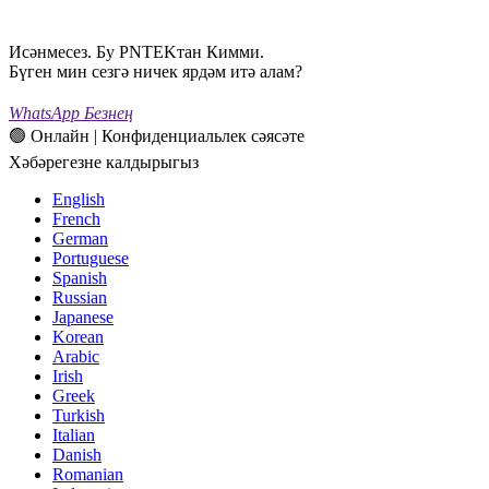
Исәнмесез. Бу PNTEKтан Кимми.
Бүген мин сезгә ничек ярдәм итә алам?
WhatsApp Безнең
🟢 Онлайн | Конфиденциальлек сәясәте
Хәбәрегезне калдырыгыз
English
French
German
Portuguese
Spanish
Russian
Japanese
Korean
Arabic
Irish
Greek
Turkish
Italian
Danish
Romanian