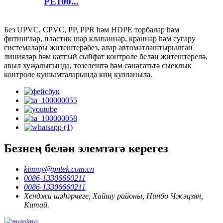
PE100...
Без UPVC, CPVC, PP, PPR һәм HDPE торбалар һәм
фитинглар, пластик шар клапаннар, краннар һәм сугару
системалары җитештерәбез, алар автоматлаштырылган
линияләр һәм катгый сыйфат контроле белән җитештерелә,
авыл хуҗалыгында, төзелештә һәм сәнәгатьтә сыеклык
контроле кушымталарында киң кулланыла.
Безнең белән элемтәгә керегез
kimmy@pntek.com.cn
0086-13306660211
0086-13306660211
Хенджи шәһәрчеге, Хайшу районы, Нинбо Чжэцзян,
Китай.