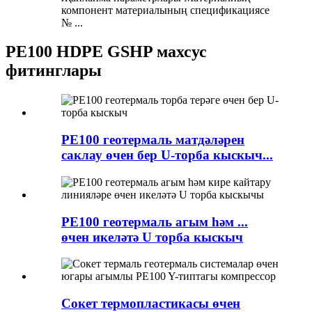
компонент материалының спецификациясе
№ ...
PE100 HDPE GSHP махсус
фитинглары
PE100 геотермаль матдәләрен
саклау өчен бер U-торба кыскыч...
PE100 геотермаль агым һәм ...
өчен икеләтә U торба кыскыч
Сокет термопластикасы өчен