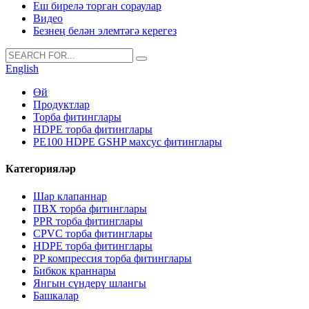
Еш бирелә торган сораулар
Видео
Безнең белән элемтәгә керегез
English
Өй
Продуктлар
Торба фитинглары
HDPE торба фитинглары
PE100 HDPE GSHP махсус фитинглары
Категорияләр
Шар клапаннар
ПВХ торба фитинглары
PPR торба фитинглары
CPVC торба фитинглары
HDPE торба фитинглары
PP компрессия торба фитинглары
Бибкок краннары
Янгын сүндерү шлангы
Башкалар