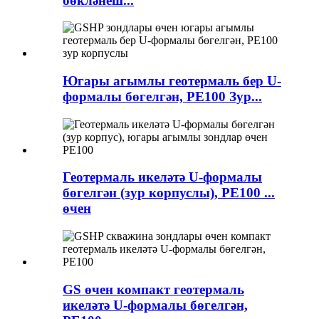
бөкләнеш...
Югары агымлы геотермаль бер U-
формалы бөгелгән, PE100 Зур...
Геотермаль икеләтә U-формалы
бөгелгән (зур корпуслы), PE100 ...
өчен
GS өчен компакт геотермаль
икеләтә U-формалы бөгелгән,