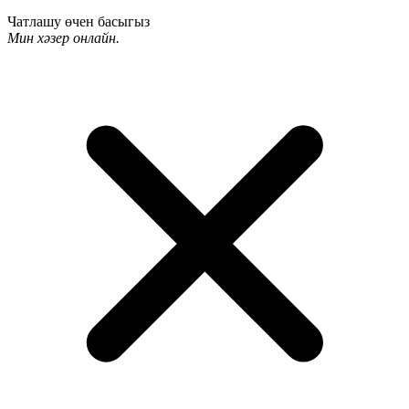
Чатлашу өчен басыгыз
Мин хәзер онлайн.