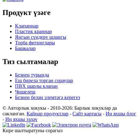
Продукт үзәге
Клапаннар
Пластик краннар
Янгын сүндерү шлангы
Торба фитинглары
Башкалар
Тиз сылтамалар
Безнең турында
Еш бирелә торган сораулар
ПВХ шарлы клапан
Чишелеш
Безнең белән элемтәгә керегез
© Авторлык хокукы - 2010-2026: Барлык хокуклар да
сакланган.
Кайнар продуктлар
-
Сайт картасы
-
Иң яхшы блог
-
Иң яхшы эзләү
Кире шалтыратуны сорагыз