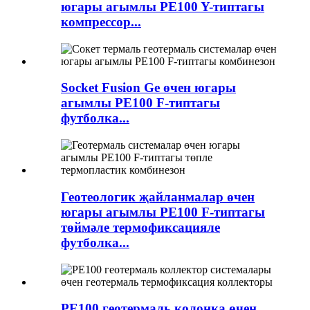
югары агымлы PE100 Y-типтагы
компрессор...
Socket Fusion Ge өчен югары
агымлы PE100 F-типтагы
футболка...
Геотеологик җайланмалар өчен
югары агымлы PE100 F-типтагы
төймәле термофиксацияле
футболка...
PE100 геотермаль колонка өчен