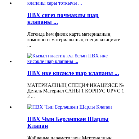
ПВХ сигез почмаклы шар
клапаны ...
Легенда һәм физик карта материалның
компонент материалының спецификациясе
...
ПВХ ике кисәкле шар клапаны ...
МАТЕРИАЛНЫҢ СПЕЦИФИКАЦИЯСЕ №
Деталь Материал САНЫ 1 КОРПУС UPVC 1
2 ...
ПВХ Чын Берләшкән Шарлы
Клапан
Җайланма параметрлары Материалның