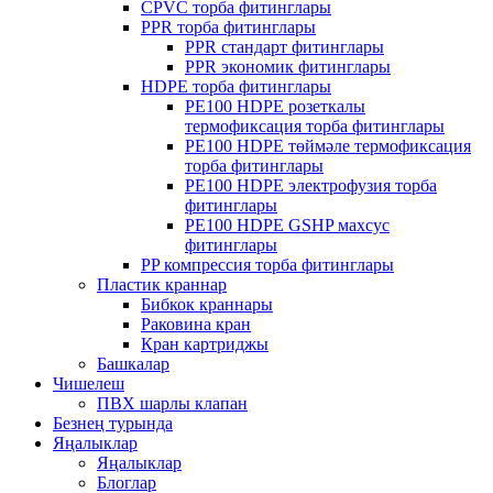
CPVC торба фитинглары
PPR торба фитинглары
PPR стандарт фитинглары
PPR экономик фитинглары
HDPE торба фитинглары
PE100 HDPE розеткалы
термофиксация торба фитинглары
PE100 HDPE төймәле термофиксация
торба фитинглары
PE100 HDPE электрофузия торба
фитинглары
PE100 HDPE GSHP махсус
фитинглары
PP компрессия торба фитинглары
Пластик краннар
Бибкок краннары
Раковина кран
Кран картриджы
Башкалар
Чишелеш
ПВХ шарлы клапан
Безнең турында
Яңалыклар
Яңалыклар
Блоглар