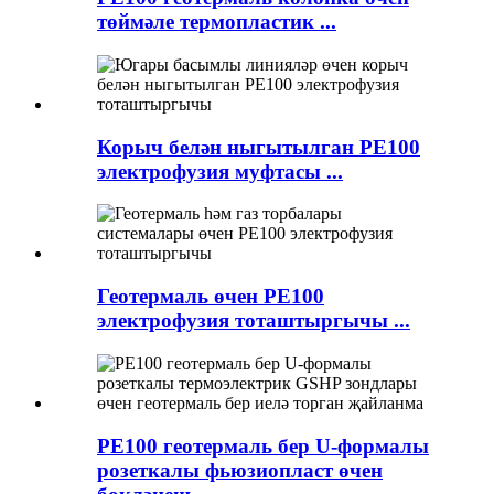
төймәле термопластик ...
Корыч белән ныгытылган PE100
электрофузия муфтасы ...
Геотермаль өчен PE100
электрофузия тоташтыргычы ...
PE100 геотермаль бер U-формалы
розеткалы фьюзиопласт өчен