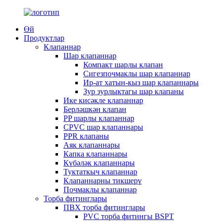
Өй
Продуктлар
Клапаннар
Шар клапаннар
Компакт шарлы клапан
Сигезпочмаклы шар клапаннар
Ир-ат хатын-кыз шар клапаннары
Зур зурлыктагы шар клапаны
Ике кисәкле клапаннар
Берләшкән клапан
PP шарлы клапаннар
CPVC шар клапаннары
PPR клапаны
Аяк клапаннары
Капка клапаннары
Күбәләк клапаннары
Туктаткыч клапаннар
Клапаннарны тикшерү
Почмаклы клапаннар
Торба фитинглары
ПВХ торба фитинглары
PVC торба фитингы BSPT