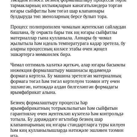
тармакларның ихтыяҗларын канәгатьләндерә торган
югары сыйфатлы һәм төгәл шар клапаннары
булдыруда төп звеноларның берсе булып тора.
Процесс полипропилен чималын җентекләп сайлаудан
башлана, бу очракта бары тик иң югары сыйфатлы
материаллар гына кулланыла. Аннары бу чимал
җылытыла һәм идеаль температурага кадәр эретелә, бу
аларны процессның киләсе этабы өчен җиңел
эшкәртергә мөмкинлек бирә.
Чимал оптималь халәткә җиткәч, алар югары басымлы
инжекция формалаштыру машинасы ярдәмендә
формага кертелә. Бу машина эретелгән материалның
формага төгәл һәм төгәл кертелүен тәэмин итү өчен
эшләнгән, нәтиҗәдә алдан билгеләнгән формадагы
ярымфабрикат алына.
Безнең формалаштыру процессы һәр
ярымфабрикатның тотрыклылыгын һәм сыйфатын
гарантияләү өчен җентекләп күзәтелә һәм контрольдә
тотыла. Бу дәрәҗәдәге игътибар безнең шар
клапаннарының иң югары стандартларга туры килүен
һәм киң кулланылышларда нәтиҗәле эшләвен тәэмин
итә.