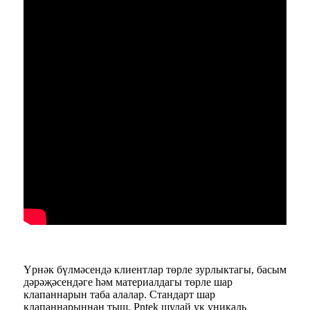
Үрнәк бүлмәсендә клиентлар төрле зурлыктагы, басым
дәрәҗәсендәге һәм материалдагы төрле шар
клапаннарын таба алалар. Стандарт шар
клапаннарыннан тыш, Pntek шулай ук ​​уникаль