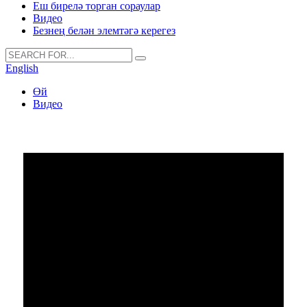
Еш бирелә торган сораулар
Видео
Безнең белән элемтәгә керегез
English
Өй
Видео