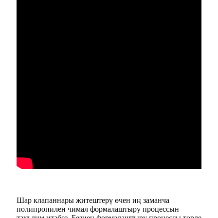
Шар клапаннары җитештерү өчен иң заманча
полипропилен чимал формалаштыру процессын
тәкъдим итәбез. Безнең формалаштыру процессы төрле