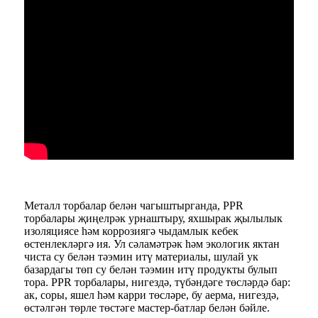
Металл торбалар белән чагыштырганда, PPR
торбалары җиңелрәк урнаштыру, яхшырак җылылык
изоляциясе һәм коррозиягә чыдамлык кебек
өстенлекләргә ия. Ул сәламәтрәк һәм экологик яктан
чиста су белән тәэмин итү материалы, шулай ук ​​
базардагы төп су белән тәэмин итү продукты булып
тора. PPR торбалары, нигездә, түбәндәге төсләрдә бар:
ак, соры, яшел һәм карри төсләре, бу аерма, нигездә,
өстәлгән төрле төстәге мастер-батлар белән бәйле.