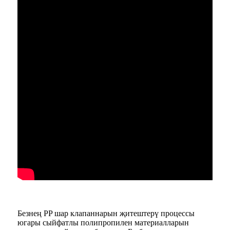
Безнең PP шар клапаннарын җитештерү процессы
югары сыйфатлы полипропилен материалларын