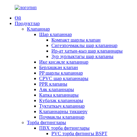
Өй
Продуктлар
Клапаннар
Шар клапаннар
Компакт шарлы клапан
Сигезпочмаклы шар клапаннар
Ир-ат хатын-кыз шар клапаннары
Зур зурлыктагы шар клапаны
Ике кисәкле клапаннар
Берләшкән клапан
PP шарлы клапаннар
CPVC шар клапаннары
PPR клапаны
Аяк клапаннары
Капка клапаннары
Күбәләк клапаннары
Туктаткыч клапаннар
Клапаннарны тикшерү
Почмаклы клапаннар
Торба фитинглары
ПВХ торба фитинглары
PVC торба фитингы BSPT