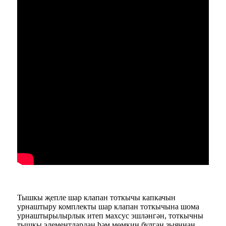
Тышкы җепле шар клапан тоткычы капкачын
урнаштыру комплекты шар клапан тоткычына шома
урнаштырылырлык итеп махсус эшләнгән, тоткычны
тышкы элементлардан һәм мөмкин булган зыяннан