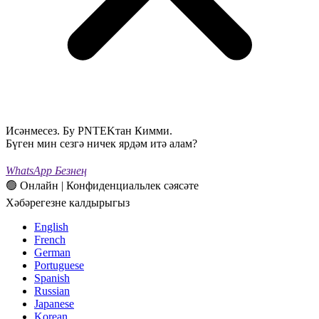
Исәнмесез. Бу PNTEKтан Кимми.
Бүген мин сезгә ничек ярдәм итә алам?
WhatsApp Безнең
🟢 Онлайн | Конфиденциальлек сәясәте
Хәбәрегезне калдырыгыз
English
French
German
Portuguese
Spanish
Russian
Japanese
Korean