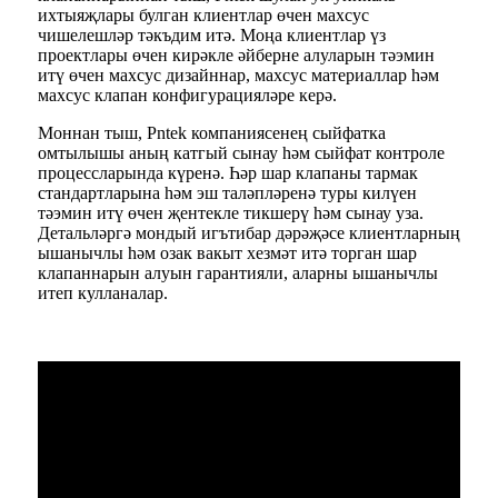
ихтыяҗлары булган клиентлар өчен махсус
чишелешләр тәкъдим итә. Моңа клиентлар үз
проектлары өчен кирәкле әйберне алуларын тәэмин
итү өчен махсус дизайннар, махсус материаллар һәм
махсус клапан конфигурацияләре керә.
Моннан тыш, Pntek компаниясенең сыйфатка
омтылышы аның катгый сынау һәм сыйфат контроле
процессларында күренә. Һәр шар клапаны тармак
стандартларына һәм эш таләпләренә туры килүен
тәэмин итү өчен җентекле тикшерү һәм сынау уза.
Детальләргә мондый игътибар дәрәҗәсе клиентларның
ышанычлы һәм озак вакыт хезмәт итә торган шар
клапаннарын алуын гарантияли, аларны ышанычлы
итеп кулланалар.