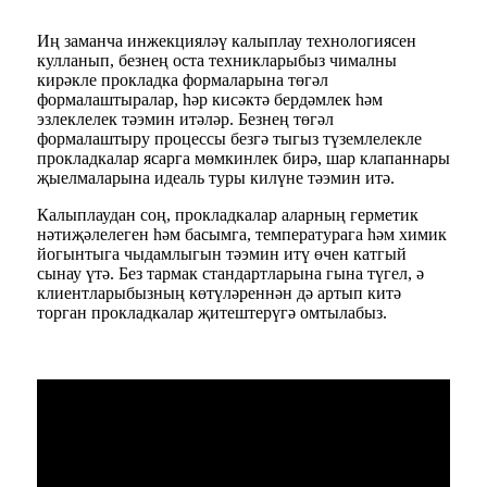
Иң заманча инжекцияләү калыплау технологиясен
кулланып, безнең оста техникларыбыз чималны
кирәкле прокладка формаларына төгәл
формалаштыралар, һәр кисәктә бердәмлек һәм
эзлеклелек тәэмин итәләр. Безнең төгәл
формалаштыру процессы безгә тыгыз түземлелекле
прокладкалар ясарга мөмкинлек бирә, шар клапаннары
җыелмаларына идеаль туры килүне тәэмин итә.
Калыплаудан соң, прокладкалар аларның герметик
нәтиҗәлелеген һәм басымга, температурага һәм химик
йогынтыга чыдамлыгын тәэмин итү өчен катгый
сынау үтә. Без тармак стандартларына гына түгел, ә
клиентларыбызның көтүләреннән дә артып китә
торган прокладкалар җитештерүгә омтылабыз.