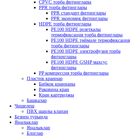
CPVC торба фитинглары
PPR торба фитинглары
PPR стандарт фитинглары
PPR экономик фитинглары
HDPE торба фитинглары
PE100 HDPE розеткалы
термофиксация торба фитинглары
PE100 HDPE төймәле термофиксация
торба фитинглары
PE100 HDPE электрофузия торба
фитинглары
PE100 HDPE GSHP махсус
фитинглары
PP компрессия торба фитинглары
Пластик краннар
Бибкок краннары
Раковина кран
Кран картриджы
Башкалар
Чишелеш
ПВХ шарлы клапан
Безнең турында
Яңалыклар
Яңалыклар
Блоглар