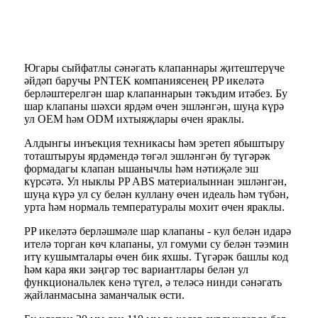
Югары сыйфатлы сәнәгать клапаннары җитештерүче
әйдәп баручы PNTEK компаниясенең PP икеләтә
берләштерелгән шар клапаннарын тәкъдим итәбез. Бу
шар клапаны шәхси ярдәм өчен эшләнгән, шуңа күрә
ул OEM һәм ODM ихтыяҗлары өчен яраклы.
Алдынгы инъекция техникасы һәм эретеп ябыштыру
тоташтыруы ярдәмендә төгәл эшләнгән бу түгәрәк
формадагы клапан ышанычлы һәм нәтиҗәле эш
күрсәтә. Ул ныклы PP ABS материалыннан эшләнгән,
шуңа күрә ул су белән куллану өчен идеаль һәм түбән,
урта һәм нормаль температуралы мохит өчен яраклы.
PP икеләтә берләшмәле шар клапаны - кул белән идарә
ителә торган көч клапаны, ул гомуми су белән тәэмин
итү кушымталары өчен бик яхшы. Түгәрәк башлы код
һәм кара яки зәңгәр төс вариантлары белән ул
функциональлек кенә түгел, ә теләсә нинди сәнәгать
җайланмасына заманчалык өсти.