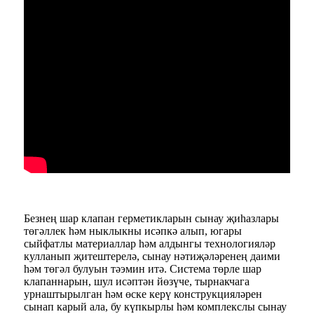
Безнең шар клапан герметикларын сынау җиһазлары
төгәллек һәм ныклыкны исәпкә алып, югары
сыйфатлы материаллар һәм алдынгы технологияләр
кулланып җитештерелә, сынау нәтиҗәләренең даими
һәм төгәл булуын тәэмин итә. Система төрле шар
клапаннарын, шул исәптән йөзүче, тырнакчага
урнаштырылган һәм өске керү конструкцияләрен
сынап карый ала, бу күпкырлы һәм комплекслы сынау