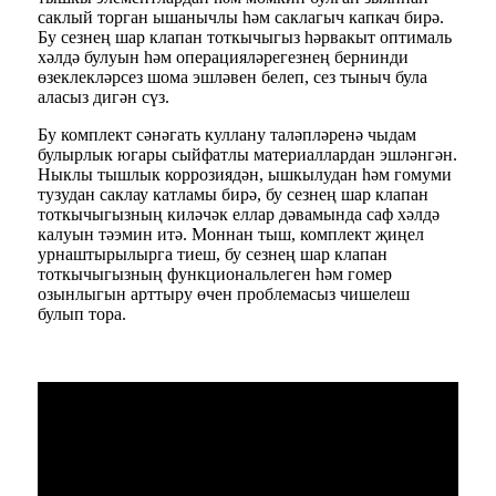
саклый торган ышанычлы һәм саклагыч капкач бирә.
Бу сезнең шар клапан тоткычыгыз һәрвакыт оптималь
хәлдә булуын һәм операцияләрегезнең бернинди
өзеклекләрсез шома эшләвен белеп, сез тыныч була
аласыз дигән сүз.
Бу комплект сәнәгать куллану таләпләренә чыдам
булырлык югары сыйфатлы материаллардан эшләнгән.
Ныклы тышлык коррозиядән, ышкылудан һәм гомуми
тузудан саклау катламы бирә, бу сезнең шар клапан
тоткычыгызның киләчәк еллар дәвамында саф хәлдә
калуын тәэмин итә. Моннан тыш, комплект җиңел
урнаштырылырга тиеш, бу сезнең шар клапан
тоткычыгызның функциональлеген һәм гомер
озынлыгын арттыру өчен проблемасыз чишелеш
булып тора.