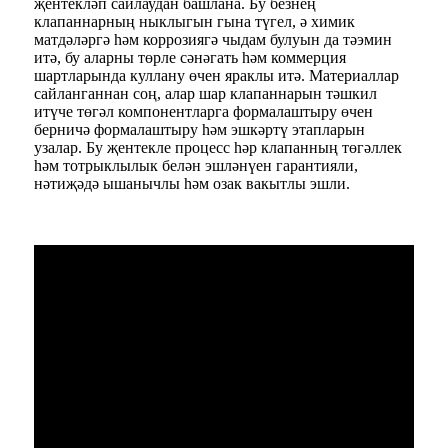
җентекләп сайлаудан башлана. Бу безнең
клапаннарның ныклыгын гына түгел, ә химик
матдәләргә һәм коррозиягә чыдам булуын да тәэмин
итә, бу аларны төрле сәнәгать һәм коммерция
шартларында куллану өчен яраклы итә. Материаллар
сайланганнан соң, алар шар клапаннарын тәшкил
итүче төгәл компонентларга формалаштыру өчен
берничә формалаштыру һәм эшкәртү этапларын
узалар. Бу җентекле процесс һәр клапанның төгәллек
һәм тотрыклылык белән эшләнүен гарантияли,
нәтиҗәдә ышанычлы һәм озак вакытлы эшли.