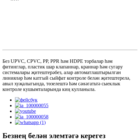
Без UPVC, CPVC, PP, PPR һәм HDPE торбалар һәм
фитинглар, пластик шар клапаннар, краннар һәм сугару
системалары җитештерәбез, алар автоматлаштырылган
линияләр һәм катгый сыйфат контроле белән җитештерелә,
авыл хуҗалыгында, төзелештә һәм сәнәгатьтә сыеклык
контроле кушымталарында киң кулланыла.
Безнең белән элемтәгә керегез