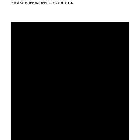
мөмкинлекләрен тәэмин итә.