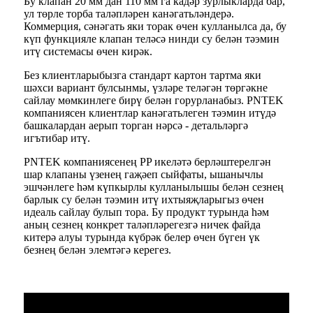
Бу клапан 20 мм дан 110 мм га кадәр зурлыкларда бар,
ул төрле торба таләпләрен канәгатьләндерә.
Коммерция, сәнәгать яки торак өчен кулланылса да, бу
күп функцияле клапан теләсә нинди су белән тәэмин
итү системасы өчен кирәк.
Без клиентларыбызга стандарт картон тартма яки
шәхси вариант булсынмы, үзләре теләгән төргәкне
сайлау мөмкинлеге бирү белән горурланабыз. PNTEK
компаниясен клиентлар канәгатьлеген тәэмин итүдә
башкалардан аерып торган нәрсә - детальләргә
игътибар итү.
PNTEK компаниясенең PP икеләтә берләштерелгән
шар клапаны үзенең гаҗәеп сыйфаты, ышанычлы
эшчәнлеге һәм күпкырлы кулланылышы белән сезнең
барлык су белән тәэмин итү ихтыяҗларыгыз өчен
идеаль сайлау булып тора. Бу продукт турында һәм
аның сезнең конкрет таләпләрегезгә ничек файда
китерә алуы турында күбрәк белер өчен бүген үк
безнең белән элемтәгә керегез.