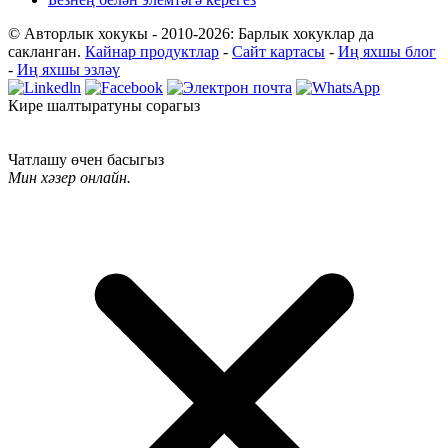
© Авторлык хокукы - 2010-2026: Барлык хокуклар да
сакланган.
Кайнар продуктлар
-
Сайт картасы
-
Иң яхшы блог
-
Иң яхшы эзләү
Кире шалтыратуны сорагыз
Чатлашу өчен басыгыз
Мин хәзер онлайн.