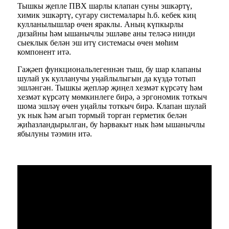
Тышкы җепле ПВХ шарлы клапан суны эшкәртү,
химик эшкәртү, сугару системалары һ.б. кебек киң
кулланылышлар өчен яраклы. Аның күпкырлы
дизайны һәм ышанычлы эшләве аны теләсә нинди
сыеклык белән эш итү системасы өчен мөһим
компонент итә.
Гаҗәеп функциональлегеннән тыш, бу шар клапаны
шулай ук ​​кулланучы уңайлылыгын да күздә тотып
эшләнгән. Тышкы җепләр җиңел хезмәт күрсәтү һәм
хезмәт күрсәтү мөмкинлеге бирә, ә эргономик тоткыч
шома эшләү өчен уңайлы тоткыч бирә. Клапан шулай
ук ​​нык һәм агып тормый торган герметик белән
җиһазландырылган, бу һәрвакыт нык һәм ышанычлы
ябылуны тәэмин итә.