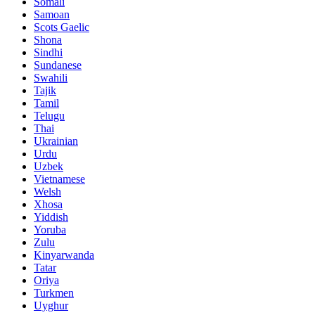
Somali
Samoan
Scots Gaelic
Shona
Sindhi
Sundanese
Swahili
Tajik
Tamil
Telugu
Thai
Ukrainian
Urdu
Uzbek
Vietnamese
Welsh
Xhosa
Yiddish
Yoruba
Zulu
Kinyarwanda
Tatar
Oriya
Turkmen
Uyghur