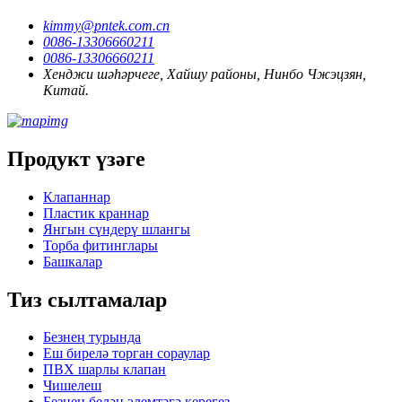
kimmy@pntek.com.cn
0086-13306660211
0086-13306660211
Хенджи шәһәрчеге, Хайшу районы, Нинбо Чжэцзян,
Китай.
Продукт үзәге
Клапаннар
Пластик краннар
Янгын сүндерү шлангы
Торба фитинглары
Башкалар
Тиз сылтамалар
Безнең турында
Еш бирелә торган сораулар
ПВХ шарлы клапан
Чишелеш
Безнең белән элемтәгә керегез