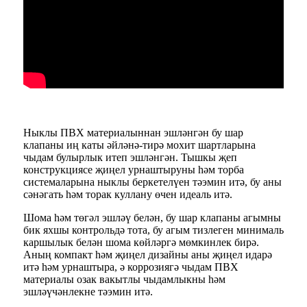
Ныклы ПВХ материалыннан эшләнгән бу шар
клапаны иң каты әйләнә-тирә мохит шартларына
чыдам булырлык итеп эшләнгән. Тышкы җеп
конструкциясе җиңел урнаштыруны һәм торба
системаларына ныклы беркетелүен тәэмин итә, бу аны
сәнәгать һәм торак куллану өчен идеаль итә.
Шома һәм төгәл эшләү белән, бу шар клапаны агымны
бик яхшы контрольдә тота, бу агым тизлеген минималь
каршылык белән шома көйләргә мөмкинлек бирә.
Аның компакт һәм җиңел дизайны аны җиңел идарә
итә һәм урнаштыра, ә коррозиягә чыдам ПВХ
материалы озак вакытлы чыдамлыкны һәм
эшләүчәнлекне тәэмин итә.