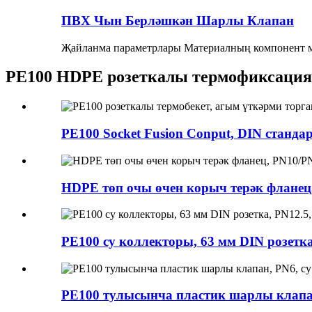
ПВХ Чын Берләшкән Шарлы Клапан
Җайланма параметрлары Материалның компонент м
PE100 HDPE розеткалы термофиксация
PE100 Socket Fusion Conput, DIN стандар
HDPE төп очы өчен корыч терәк фланец,
PE100 су коллекторы, 63 мм DIN розетка, 
PE100 тулысынча пластик шарлы клапан,