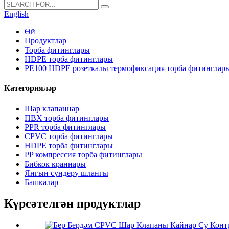
English
Өй
Продуктлар
Торба фитинглары
HDPE торба фитинглары
PE100 HDPE розеткалы термофиксация торба фитинглар
Категорияләр
Шар клапаннар
ПВХ торба фитинглары
PPR торба фитинглары
CPVC торба фитинглары
HDPE торба фитинглары
PP компрессия торба фитинглары
Бибкок краннары
Янгын сүндерү шлангы
Башкалар
Күрсәтелгән продуктлар