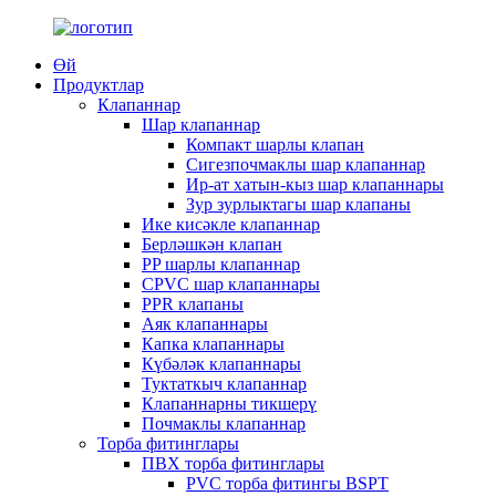
Өй
Продуктлар
Клапаннар
Шар клапаннар
Компакт шарлы клапан
Сигезпочмаклы шар клапаннар
Ир-ат хатын-кыз шар клапаннары
Зур зурлыктагы шар клапаны
Ике кисәкле клапаннар
Берләшкән клапан
PP шарлы клапаннар
CPVC шар клапаннары
PPR клапаны
Аяк клапаннары
Капка клапаннары
Күбәләк клапаннары
Туктаткыч клапаннар
Клапаннарны тикшерү
Почмаклы клапаннар
Торба фитинглары
ПВХ торба фитинглары
PVC торба фитингы BSPT