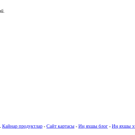
й.
.
Кайнар продуктлар
-
Сайт картасы
-
Иң яхшы блог
-
Иң яхшы э