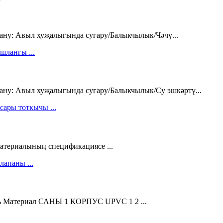
ну: Авыл хуҗалыгында сугару/Балыкчылык/Чәчү...
ну: Авыл хуҗалыгында сугару/Балыкчылык/Су эшкәртү...
атериалының спецификациясе ...
ериал САНЫ 1 КОРПУС UPVC 1 2 ...