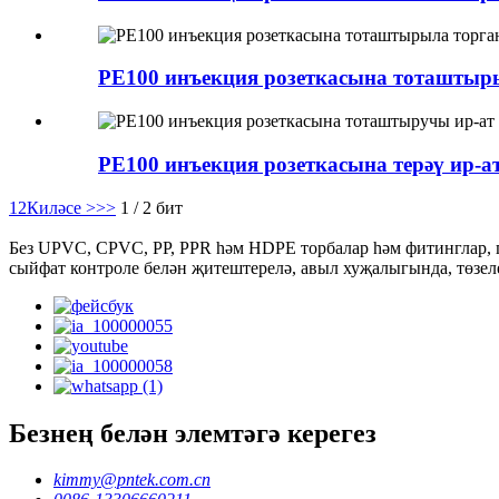
PE100 инъекция розеткасына тоташтыр
PE100 инъекция розеткасына терәү ир-ат 
1
2
Киләсе >
>>
1 / 2 бит
Без UPVC, CPVC, PP, PPR һәм HDPE торбалар һәм фитинглар, 
сыйфат контроле белән җитештерелә, авыл хуҗалыгында, төзе
Безнең белән элемтәгә керегез
kimmy@pntek.com.cn