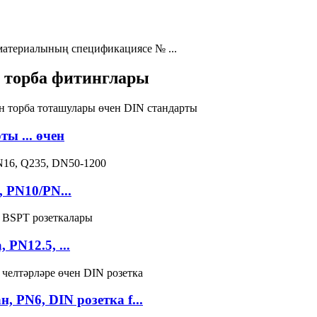
атериалының спецификациясе № ...
 торба фитинглары
ты ... өчен
 PN10/PN...
PN12.5, ...
 PN6, DIN розетка f...