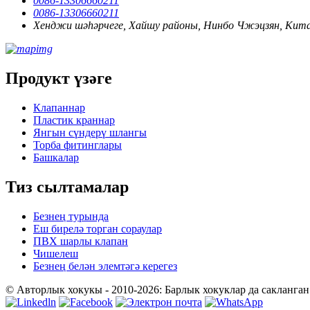
0086-13306660211
0086-13306660211
Хенджи шәһәрчеге, Хайшу районы, Нинбо Чжэцзян, Кита
Продукт үзәге
Клапаннар
Пластик краннар
Янгын сүндерү шлангы
Торба фитинглары
Башкалар
Тиз сылтамалар
Безнең турында
Еш бирелә торган сораулар
ПВХ шарлы клапан
Чишелеш
Безнең белән элемтәгә керегез
© Авторлык хокукы - 2010-2026: Барлык хокуклар да сакланган