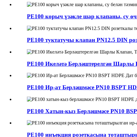
PE100 корыч үзәкле шар клапаны, су өче
PE100 туктатучы клапан PN12.5 DIN роз
PE100 Икеләтә Берләштерелгән Шарлы Кл
PE100 Ир-ат Берләшмәсе PN10 BSPT HDP
PE100 Хатын-кыз Берләшмәсе PN10 BSPT
PE100 инъекция розеткасына тоташтыры