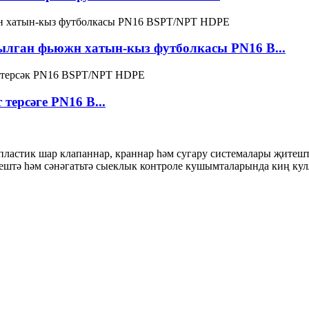
ылган фьюжн хатын-кыз футболкасы PN16 B...
терсәге PN16 B...
пластик шар клапаннар, краннар һәм сугару системалары җитешт
лештә һәм сәнәгатьтә сыеклык контроле кушымталарында киң кул