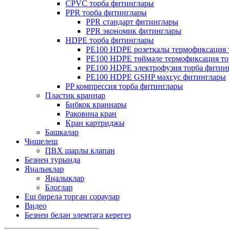
CPVC торба фитинглары
PPR торба фитинглары
PPR стандарт фитинглары
PPR экономик фитинглары
HDPE торба фитинглары
PE100 HDPE розеткалы термофиксация 
PE100 HDPE төймәле термофиксация то
PE100 HDPE электрофузия торба фитин
PE100 HDPE GSHP махсус фитинглары
PP компрессия торба фитинглары
Пластик краннар
Бибкок краннары
Раковина кран
Кран картриджы
Башкалар
Чишелеш
ПВХ шарлы клапан
Безнең турында
Яңалыклар
Яңалыклар
Блоглар
Еш бирелә торган сораулар
Видео
Безнең белән элемтәгә керегез