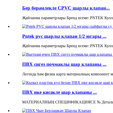
Бер берәмлекле CPVC шарлы клапан...
Җайланма параметрлары Бренд исеме: PNTEK Кулла
Pntek pvc шарлы клапан 1/2 югары ...
Җайланма параметрлары Бренд исеме: PNTEK Кулла
ПВХ сигез почмаклы шар клапаны ...
Легенда һәм физик карта материалның компонент м
ПВХ ике кисәкле шар клапаны ...
МАТЕРИАЛНЫҢ СПЕЦИФИКАЦИЯСЕ № Деталь Мат