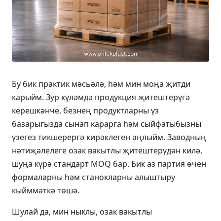
Бу бик практик мәсьәлә, һәм мин моңа җитди
карыйм. Зур күләмдә продукция җитештерүгә
керешкәнче, безнең продуктларны үз
базарыгызда сынап карарга һәм сыйфатыбызны
үзегез тикшерергә кирәклеген аңлыйм. Заводның
нәтиҗәлелеге озак вакытлы җитештерүдән килә,
шуңа күрә стандарт MOQ бар. Бик аз партия өчен
формаларны һәм станокларны алыштыру
кыйммәткә төшә.
Шулай да, мин ныклы, озак вакытлы