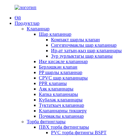
Өй
Продуктлар
Клапаннар
Шар клапаннар
Компакт шарлы клапан
Сигезпочмаклы шар клапаннар
Ир-ат хатын-кыз шар клапаннары
Зур зурлыктагы шар клапаны
Ике кисәкле клапаннар
Берләшкән клапан
PP шарлы клапаннар
CPVC шар клапаннары
PPR клапаны
Аяк клапаннары
Капка клапаннары
Күбәләк клапаннары
Туктаткыч клапаннар
Клапаннарны тикшерү
Почмаклы клапаннар
Торба фитинглары
ПВХ торба фитинглары
PVC торба фитингы BSPT