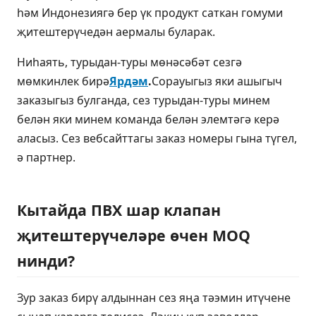
һәм Индонезиягә бер үк продукт саткан гомуми
җитештерүчедән аермалы буларак.
Ниһаять, турыдан-туры мөнәсәбәт сезгә
мөмкинлек бирә
Ярдәм
.
Сорауыгыз яки ашыгыч
заказыгыз булганда, сез турыдан-туры минем
белән яки минем команда белән элемтәгә керә
аласыз. Сез вебсайттагы заказ номеры гына түгел,
ә партнер.
Кытайда ПВХ шар клапан
җитештерүчеләре өчен MOQ
нинди?
Зур заказ бирү алдыннан сез яңа тәэмин итүчене