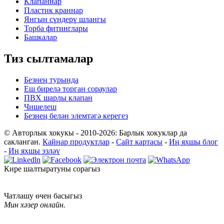
Клапаннар
Пластик краннар
Янгын сүндерү шлангы
Торба фитинглары
Башкалар
Тиз сылтамалар
Безнең турында
Еш бирелә торган сораулар
ПВХ шарлы клапан
Чишелеш
Безнең белән элемтәгә керегез
© Авторлык хокукы - 2010-2026: Барлык хокуклар да
сакланган.
Кайнар продуктлар
-
Сайт картасы
-
Иң яхшы блог
-
Иң яхшы эзләү
Кире шалтыратуны сорагыз
Чатлашу өчен басыгыз
Мин хәзер онлайн.