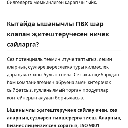
билгеләргә мөмкинлеген карап чыгыйк.
Кытайда ышанычлы ПВХ шар
клапан җитештерүчесен ничек
сайларга?
Сез потенциаль тәэмин итүче таптыгыз, ләкин
аларның сүзләре дөреслеккә туры килмәслек
дәрәҗәдә яхшы булып тоела. Сез акча җибәрүдән
һәм компаниягезнең абруена зыян китерәчәк
сыйфатсыз, кулланылмый торган продуктлар
контейнерын алудан борчыласыз.
Ышанычлы җитештерүчене сайлау өчен, сез
аларның сүзләрен тикшерергә тиеш. Аларның
бизнес лицензиясен сорагыз, ISO 9001