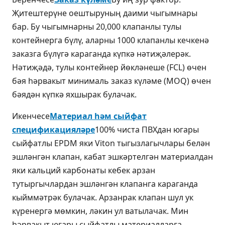
Җитештерүне оештыруның даими чыгымнары
бар. Бу чыгымнарны 20,000 клапанлы тулы
контейнерга бүлү, аларны 1000 клапанлы кечкенә
заказга бүлүгә караганда күпкә нәтиҗәлерәк.
Нәтиҗәдә, тулы контейнер йөкләнеше (FCL) өчен
бәя һәрвакыт минималь заказ күләме (MOQ) өчен
бәядән күпкә яхшырак булачак.
Икенчесе
Материал һәм сыйфат
спецификацияләре
100% чиста ПВХдан югары
сыйфатлы EPDM яки Viton тыгызлагычлары белән
эшләнгән клапан, кабат эшкәртелгән материалдан
яки кальций карбонаты кебек арзан
тутыргычлардан эшләнгән клапанга караганда
кыйммәтрәк булачак. Арзанрак клапан шул ук
күренергә мөмкин, ләкин ул ватылачак. Мин
һәрвакыт югары сыйфатлы материалларга