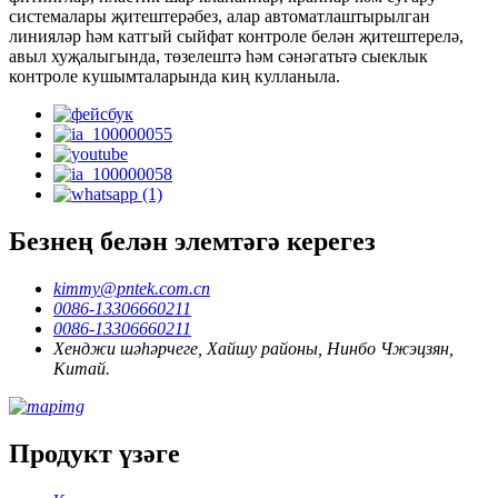
системалары җитештерәбез, алар автоматлаштырылган
линияләр һәм катгый сыйфат контроле белән җитештерелә,
авыл хуҗалыгында, төзелештә һәм сәнәгатьтә сыеклык
контроле кушымталарында киң кулланыла.
Безнең белән элемтәгә керегез
kimmy@pntek.com.cn
0086-13306660211
0086-13306660211
Хенджи шәһәрчеге, Хайшу районы, Нинбо Чжэцзян,
Китай.
Продукт үзәге