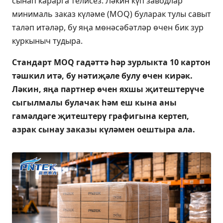
сынап карарга телисез. Ләкин күп заводлар
минималь заказ күләме (MOQ) буларак тулы савыт
таләп итәләр, бу яңа мөнәсәбәтләр өчен бик зур
куркыныч тудыра.
Стандарт MOQ гадәттә һәр зурлыкта 10 картон
тәшкил итә, бу нәтиҗәле булу өчен кирәк.
Ләкин, яңа партнер өчен яхшы җитештерүче
сыгылмалы булачак һәм еш кына аны
гамәлдәге җитештерү графигына кертеп,
азрак сынау заказы күләмен оештыра ала.