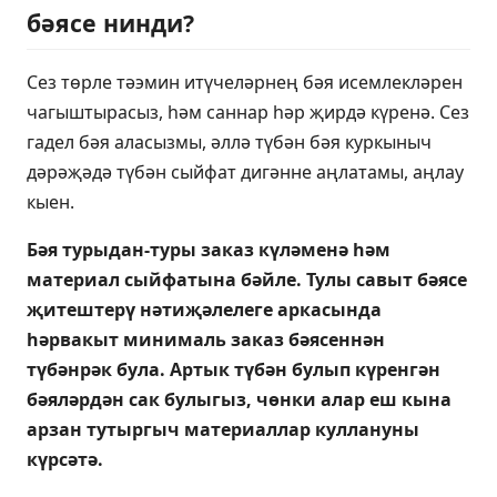
бәясе нинди?
Сез төрле тәэмин итүчеләрнең бәя исемлекләрен
чагыштырасыз, һәм саннар һәр җирдә күренә. Сез
гадел бәя аласызмы, әллә түбән бәя куркыныч
дәрәҗәдә түбән сыйфат дигәнне аңлатамы, аңлау
кыен.
Бәя турыдан-туры заказ күләменә һәм
материал сыйфатына бәйле. Тулы савыт бәясе
җитештерү нәтиҗәлелеге аркасында
һәрвакыт минималь заказ бәясеннән
түбәнрәк була. Артык түбән булып күренгән
бәяләрдән сак булыгыз, чөнки алар еш кына
арзан тутыргыч материаллар куллануны
күрсәтә.