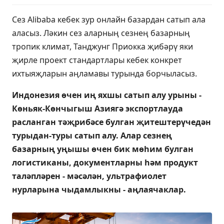
Сез Alibaba кебек зур онлайн базардан сатып ала
аласыз. Ләкин сез аларның сезнең базарның
тропик климат, Танджунг Приокка җибәрү яки
җирле проект стандартлары кебек конкрет
ихтыяҗларын аңламавы турында борчыласыз.
Индонезия өчен иң яхшы сатып алу урыны -
Көньяк-Көнчыгыш Азиягә экспортлауда
расланган тәҗрибәсе булган җитештерүчедән
турыдан-туры сатып алу. Алар сезнең
базарның уңышы өчен бик мөһим булган
логистиканы, документларны һәм продукт
таләпләрен - мәсәлән, ультрафиолет
нурларына чыдамлыкны - аңлаячаклар.