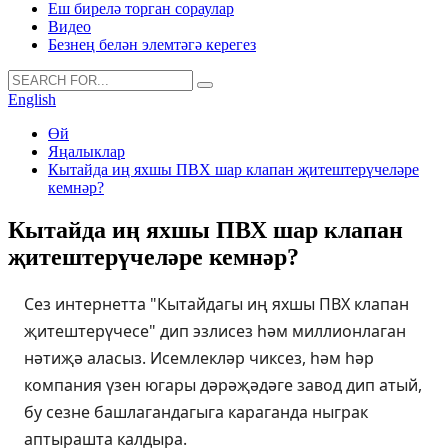
Еш бирелә торган сораулар
Видео
Безнең белән элемтәгә керегез
English
Өй
Яңалыклар
Кытайда иң яхшы ПВХ шар клапан җитештерүчеләре
кемнәр?
Кытайда иң яхшы ПВХ шар клапан
җитештерүчеләре кемнәр?
Сез интернетта "Кытайдагы иң яхшы ПВХ клапан
җитештерүчесе" дип эзлисез һәм миллионлаган
нәтиҗә аласыз. Исемлекләр чиксез, һәм һәр
компания үзен югары дәрәҗәдәге завод дип атый,
бу сезне башлагандагыга караганда ныграк
аптырашта калдыра.