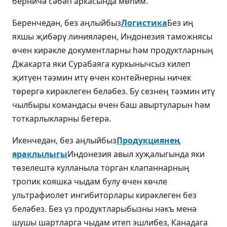
берничә сәбәп аркасында мөһим.
Беренчедән, без аңлыйбыз
Логистика
Без иң
яхшы җибәрү линияләрен, Индонезия таможнясы
өчен кирәкле документларны һәм продуктларның
Джакарта яки Сурабаяга куркынычсыз килеп
җитүен тәэмин итү өчен контейнерны ничек
төрергә кирәклеген беләбез. Бу сезнең тәэмин итү
чылбыры командасы өчен баш авыртуларын һәм
тоткарлыкларны бетерә.
Икенчедән, без аңлыйбыз
Продукциянең
яраклылыгы
Индонезия авыл хуҗалыгында яки
төзелештә кулланыла торган клапаннарның
тропик кояшка чыдам булу өчен көчле
ультрафиолет ингибиторлары кирәклеген без
беләбез. Без үз продуктларыбызны нәкъ менә
шушы шартларга чыдам итеп эшлибез, Канадага