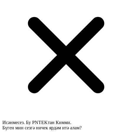
Исәнмесез. Бу PNTEKтан Кимми.
Бүген мин сезгә ничек ярдәм итә алам?