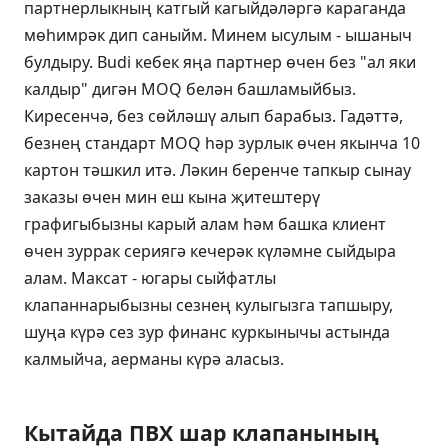
партнерлыкның катгый кагыйдәләргә караганда
мөһимрәк дип саныйм. Минем ысулым - ышаныч
булдыру. Budi кебек яңа партнер өчен без "ал яки
калдыр" дигән MOQ белән башламыйбыз.
Киресенчә, без сөйләшү алып барабыз. Гадәттә,
безнең стандарт MOQ һәр зурлык өчен якынча 10
картон тәшкил итә. Ләкин беренче тапкыр сынау
заказы өчен мин еш кына җитештерү
графигыбызны карый алам һәм башка клиент
өчен зуррак сериягә кечерәк күләмне сыйдыра
алам. Максат - югары сыйфатлы
клапаннарыбызны сезнең кулыгызга тапшыру,
шуңа күрә сез зур финанс куркынычы астында
калмыйча, аерманы күрә аласыз.
Кытайда ПВХ шар клапанының