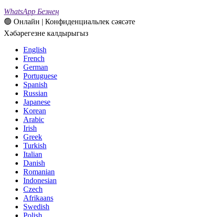
WhatsApp Безнең
🟢 Онлайн | Конфиденциальлек сәясәте
Хәбәрегезне калдырыгыз
English
French
German
Portuguese
Spanish
Russian
Japanese
Korean
Arabic
Irish
Greek
Turkish
Italian
Danish
Romanian
Indonesian
Czech
Afrikaans
Swedish
Polish