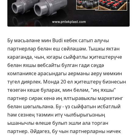
Бу мәсьәләне мин Budi кебек сатып алучы
партнерлар белән еш сөйләшәм. Тышкы яктан
караганда, чын, югары сыйфатлы җитештерүче
белән яхшы вебсайты булган гади сәүдә
компаниясе арасындагы аерманы аеру мөмкин
түгел диярлек. Монда 20 ел җитештерү бизнесын
төзегән кеше буларак, мин беләм, "иң яхшы"
партнер сирәк кенә иң ялтыравыклы маркетинг
белән шөгыльләнә. Бу - үз сыйфатын исбатлый
һәм сезнең тәэмин итү чылбырыгызның
ышанычлы өлеше булып эшли ала торган
партнер. Әйдәгез, бу чын партнерларны ничек