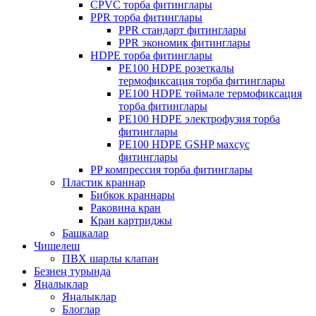
CPVC торба фитинглары
PPR торба фитинглары
PPR стандарт фитинглары
PPR экономик фитинглары
HDPE торба фитинглары
PE100 HDPE розеткалы
термофиксация торба фитинглары
PE100 HDPE төймәле термофиксация
торба фитинглары
PE100 HDPE электрофузия торба
фитинглары
PE100 HDPE GSHP махсус
фитинглары
PP компрессия торба фитинглары
Пластик краннар
Бибкок краннары
Раковина кран
Кран картриджы
Башкалар
Чишелеш
ПВХ шарлы клапан
Безнең турында
Яңалыклар
Яңалыклар
Блоглар