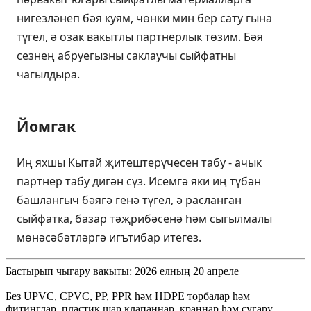
нигезләнеп бәя куям, чөнки мин бер сату гына
түгел, ә озак вакытлы партнерлык төзим. Бәя
сезнең абруегызны саклаучы сыйфатны
чагылдыра.
Йомгак
Иң яхшы Кытай җитештерүчесен табу - ачык
партнер табу дигән сүз. Исемгә яки иң түбән
башлангыч бәягә генә түгел, ә расланган
сыйфатка, базар тәҗрибәсенә һәм сыгылмалы
мөнәсәбәтләргә игътибар итегез.
Бастырып чыгару вакыты: 2026 елның 20 апреле
Без UPVC, CPVC, PP, PPR һәм HDPE торбалар һәм
фитинглар, пластик шар клапаннар, краннар һәм сугару