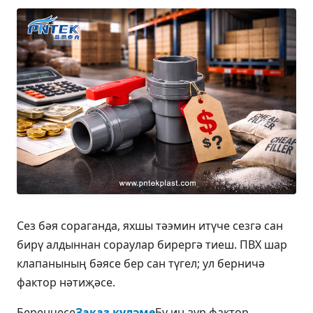
Сез бәя сораганда, яхшы тәэмин итүче сезгә сан
бирү алдыннан сораулар бирергә тиеш. ПВХ шар
клапанының бәясе бер сан түгел; ул берничә
фактор нәтиҗәсе.
Беренчесе
Заказ күләме
Бу иң зур фактор.