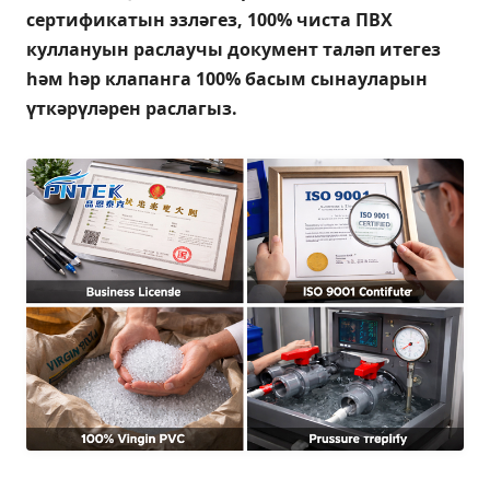
сертификатын эзләгез, 100% чиста ПВХ
куллануын раслаучы документ таләп итегез
һәм һәр клапанга 100% басым сынауларын
үткәрүләрен раслагыз.