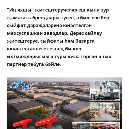
"Иң яхшы" җитештерүчеләр еш кына зур
җәмәгать брендлары түгел, ә билгеле бер
сыйфат дәрәҗәләренә юнәлтелгән
махсуслашкан заводлар. Дөрес сайлау
җитештерүе, сыйфаты һәм базарга
юнәлтелгәнлеге сезнең бизнес
ихтыяҗларыгызга туры килә торган ачык
партнер табуга бәйле.