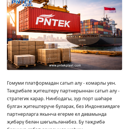
Гомуми платформадан сатып алу - комарлы уен.
Тәҗрибәле җитештерү партнерыннан сатып алу -
стратегик карар. Нинбодагы, зур порт шәһәре
булган җитештерүче буларак, без Индонезиядәге
партнерларга якынча егерме ел дәвамында
җибәрү белән шөгыльләнәбез. Бу тәҗрибә